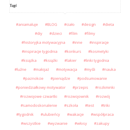
Tagi
aniamaluje
BLOG
ciało
design
dieta
diy
dzieci
film
filmy
historyjka motywacyjna
inne
inspiracje
inspiracje tygodnia
konkurs
kosmetyki
książka
książki
lakier
linki tygodnia
luźne
makijaż
motywacja
myśli
nauka
paznokcie
pieniądze
podsumowanie
poniedziałkowy motywator
przepis
rozkminki
rozwojowe czwartki
rozwojownik
rozwój
samodoskonalenie
szkoła
test
triki
tygodnik
ulubieńcy
wakacje
współpraca
wszystkie
wyzwanie
włosy
zakupy