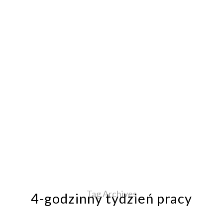
Tag Archives
4-godzinny tydzień pracy