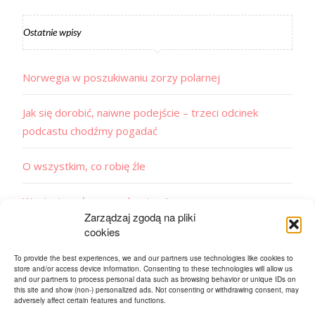
Ostatnie wpisy
Norwegia w poszukiwaniu zorzy polarnej
Jak się dorobić, naiwne podejście – trzeci odcinek
podcastu chodźmy pogadać
O wszystkim, co robię źle
Wystartowałam z podcastem!
Zarządzaj zgodą na pliki
cookies
Tak zwalczam napięciowe bóle głowy
To provide the best experiences, we and our partners use technologies like cookies to
store and/or access device information. Consenting to these technologies will allow us
and our partners to process personal data such as browsing behavior or unique IDs on
this site and show (non-) personalized ads. Not consenting or withdrawing consent, may
adversely affect certain features and functions.
Tagi