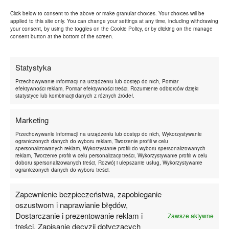
Click below to consent to the above or make granular choices. Your choices will be
applied to this site only. You can change your settings at any time, including withdrawing
aniamaluje
BLOG
ciało
design
dieta
your consent, by using the toggles on the Cookie Policy, or by clicking on the manage
consent button at the bottom of the screen.
diy
dzieci
film
filmy
historyjka motywacyjna
inne
inspiracje
Statystyka
inspiracje tygodnia
konkurs
kosmetyki
Przechowywanie informacji na urządzeniu lub dostęp do nich, Pomiar
książka
książki
lakier
linki tygodnia
efektywności reklam, Pomiar efektywności treści, Rozumienie odbiorców dzięki
statystyce lub kombinacji danych z różnych źródeł.
luźne
makijaż
motywacja
myśli
nauka
Marketing
paznokcie
pieniądze
podsumowanie
Przechowywanie informacji na urządzeniu lub dostęp do nich, Wykorzystywanie
poniedziałkowy motywator
przepis
rozkminki
ograniczonych danych do wyboru reklam, Tworzenie profili w celu
spersonalizowanych reklam, Wykorzystanie profili do wyboru spersonalizowanych
rozwojowe czwartki
rozwojownik
rozwój
reklam, Tworzenie profili w celu personalizacji treści, Wykorzystywanie profili w celu
doboru spersonalizowanych treści, Rozwój i ulepszanie usług, Wykorzystywanie
samodoskonalenie
szkoła
test
triki
ograniczonych danych do wyboru treści.
tygodnik
ulubieńcy
wakacje
współpraca
Zapewnienie bezpieczeństwa, zapobieganie
wszystkie
wyzwanie
włosy
zakupy
oszustwom i naprawianie błędów,
Dostarczanie i prezentowanie reklam i
Zawsze aktywne
treści, Zapisanie decyzji dotyczących