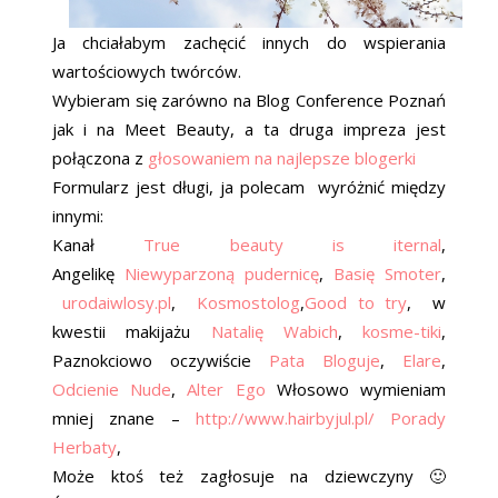
Ja chciałabym zachęcić innych do wspierania
wartościowych twórców.
Wybieram się zarówno na Blog Conference Poznań
jak i na Meet Beauty, a ta druga impreza jest
połączona z
głosowaniem na najlepsze blogerki
Formularz jest długi, ja polecam wyróżnić między
innymi:
Kanał
True beauty is iternal
,
Angelikę
Niewyparzoną pudernicę
,
Basię Smoter
,
urodaiwlosy.pl
,
Kosmostolog
,
Good to try
, w
kwestii makijażu
Natalię Wabich
,
kosme-tiki
,
Paznokciowo oczywiście
Pata Bloguje
,
Elare
,
Odcienie Nude
,
Alter Ego
Włosowo wymieniam
mniej znane –
http://www.hairbyjul.pl/
Porady
Herbaty
,
Może ktoś też zagłosuje na dziewczyny 🙂