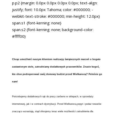
p.p2 {margin: 0.0px 0.0px 0.0px 0.0px; text-align:
justify; font: 10.0px Tahoma; color: #000000; -
webkit-text-stroke: #000000; min-height: 12.0px}
span.s1 {font-kerning: none}
span.s2 {font-kerning: none; background-color:
#ffff00}
Chcąc umożliwić naszym klientom realizację świątecznych marzeń o bogato
zastawionym stole, zatrudniamy dodatkowych pracowników. Znacie kogoś,
kto chce podreperować swój domowy budżet przed Wielkanocą? Polećcie go
nam!
Potrzebujemy dodatkowych rąk do pracy zarówno w sklepach, w sprzedaży
internetowej, jak i w centrach dystrybucji. Przed Wielkanocą popyt i podaż towarów
znacząco wzrastają, stąd oferujemy teraz wiele możliwości zatrudnienia dla