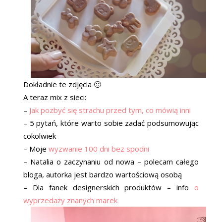
Dokładnie te zdjęcia 🙂
A teraz mix z sieci:
–
Jak pozbyć się strachu przed tym, co mówią inni
– 5 pytań, które warto sobie zadać podsumowując
cokolwiek
– Moje
wyzwanie 100 dni bez spodni
– Natalia o zaczynaniu od nowa – polecam całego
bloga, autorka jest bardzo wartościową osobą
– Dla fanek designerskich produktów – info
o
wyprzedaży znanych marek