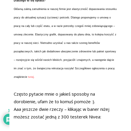
Dlaczego to się opłaca?
Główną zaletą zatrudnienia w naszej firmie jest elastyczność dopasowania stosunku
pracy do aktualnej sytuacji życiowej i potrzeb. Dlatego proponujemy o umowę o
pracę na cały lub część etatu, a w razie potrzeby czegoś mniej zobowiązującego –
umowę zlecenie. Elastyczny grafik, dopasowany do planu dnia, to kolejna korzyść z
pracy w naszej sieci. Nietrudno uzyskać u nas także szereg benefitów
pozapłacowych, takich jak dodatkowe ubezpieczenie zdrowotne lub pakiet sportowy
– rozejrzyjcie się wśród swoich bliskich, przyjaciół i znajomych, a następnie dajcie
im znać o tym, że świąteczna rekrutacja ruszyła! Szczegółowe ogłoszenia o pracę
znajdziecie
tutaj
.
Często pytacie mnie o jakieś sposoby na
dorobienie, ufam że to komuś pomoże :).
Aaa jeszcze dwie rzeczy – klikając w baner niżej
1
możesz zostać jedną z 300 testerek Nivea: