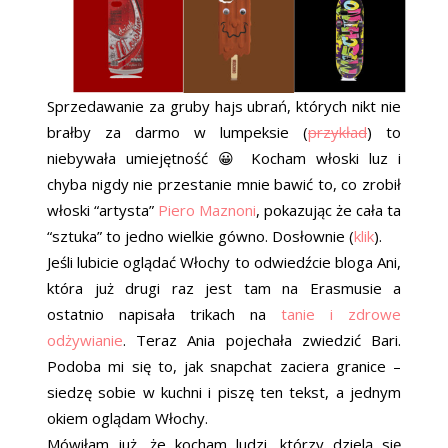
Sprzedawanie za gruby hajs ubrań, których nikt nie
brałby za darmo w lumpeksie (
przykład
) to
niebywała umiejętność 😀 Kocham włoski luz i
chyba nigdy nie przestanie mnie bawić to, co zrobił
włoski “artysta”
Piero Maznoni
, pokazując że cała ta
“sztuka” to jedno wielkie gówno. Dosłownie (
klik
).
Jeśli lubicie oglądać Włochy to odwiedźcie bloga Ani,
która już drugi raz jest tam na Erasmusie a
ostatnio napisała trikach na
tanie i zdrowe
odżywianie
. Teraz Ania pojechała zwiedzić Bari.
Podoba mi się to, jak snapchat zaciera granice –
siedzę sobie w kuchni i piszę ten tekst, a jednym
okiem oglądam Włochy.
Mówiłam już, że kocham ludzi, którzy dzielą się