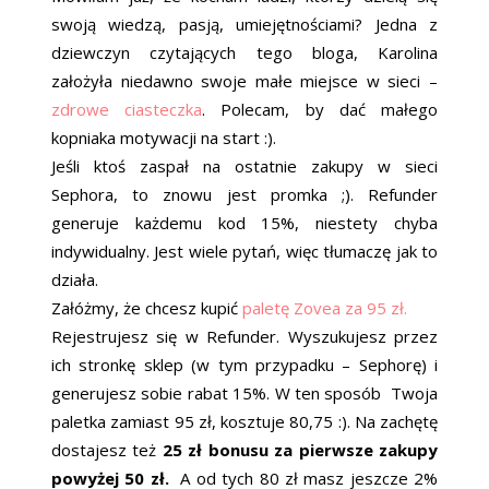
swoją wiedzą, pasją, umiejętnościami? Jedna z
dziewczyn czytających tego bloga, Karolina
założyła niedawno swoje małe miejsce w sieci –
zdrowe ciasteczka
. Polecam, by dać małego
kopniaka motywacji na start :).
Jeśli ktoś zaspał na ostatnie zakupy w sieci
Sephora, to znowu jest promka ;). Refunder
generuje każdemu kod 15%, niestety chyba
indywidualny. Jest wiele pytań, więc tłumaczę jak to
działa.
Załóżmy, że chcesz kupić
paletę Zovea za 95 zł.
Rejestrujesz się w Refunder. Wyszukujesz przez
ich stronkę sklep (w tym przypadku – Sephorę) i
generujesz sobie rabat 15%. W ten sposób Twoja
paletka zamiast 95 zł, kosztuje 80,75 :). Na zachętę
dostajesz też
25 zł bonusu za pierwsze zakupy
powyżej 50 zł.
A od tych 80 zł masz jeszcze 2%