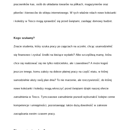
pracowników kas, osób do układania towarów na półkach, magazynierów oraz
pikerów i kierowców do sklepu internetowego. W tych właśnie rolach nowe koleżanki
i koledzy w Tesco mogą sprawdzić się przed świętami, zasilając domowy budżet.
Kogo szukamy?
Znacie studenta, który szuka pracy po zajęciach na uczelni, chcąc usamodzielnić
się finansowo i zyskać środki na bieżące wydatki? Albo szczęśliwą mamę, która
chce się realizować się nie tylko rodzicielsko, ale i zawodowo? A może kogoś
jeszcze innego, komu zależy na dobrze płatnej pracy na część etatu, w której
samodzielnie ułoży swój plan dnia? To nie marzenie, ale rzeczywistość, do której
nowe koleżanki i koledzy mogą wkroczyć przed świętami dzięki naszej ofercie
zatrudnienia w Tesco. Tymczasowe zatrudnienie pozwoli wykształcić kolejne cenne
kompetencje i umiejętności, pozostawiając także dużą dowolność w zakresie
zarządzania swoim czasem pracy.