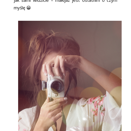
myślę 😀