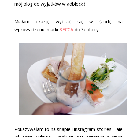
mój blog do wyjątków w adblock:)
Miałam okazję wybrać się w środę na
wprowadzenie marki
BECCA
do Sephory.
Pokazywałam to na snapie i instagram stories – ale
jak sami widzicie – makijaż jest ostatnim o czym