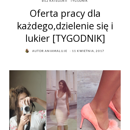
BEZ KATEGORII
TYGODNIK
Oferta pracy dla
każdego,dzielenie się i
lukier [TYGODNIK]
POSTED
AUTOR
ANIAMALUJE
11 KWIETNIA, 2017
ON